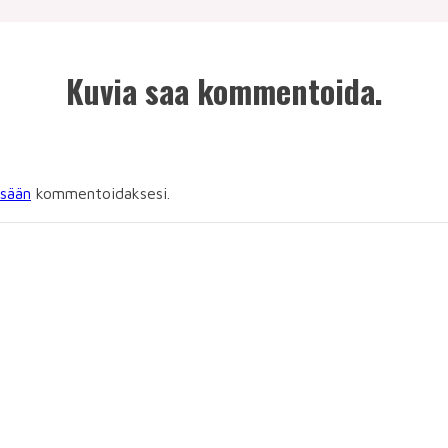
Kuvia saa kommentoida.
isään
kommentoidaksesi.